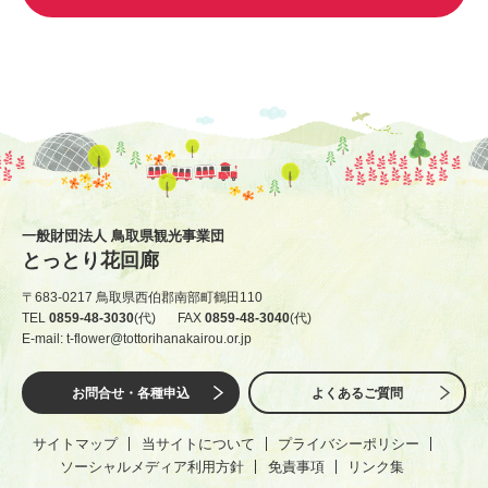
一般財団法人 鳥取県観光事業団
とっとり花回廊
〒683-0217 鳥取県西伯郡南部町鶴田110
TEL
0859-48-3030
(代)
FAX
0859-48-3040
(代)
E-mail: t-flower@tottorihanakairou.or.jp
お問合せ・各種申込
よくあるご質問
サイトマップ
当サイトについて
プライバシーポリシー
ソーシャルメディア利用方針
免責事項
リンク集