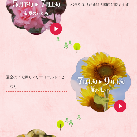
バラやユリが
新緑の園内に映えます
初夏の花たち
夏空の下で輝く
マリーゴールド・ヒ
マワリ
夏の花たち