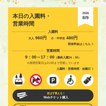
2026
本日の入園料・
8/9
営業時間
入園料
960円
480円
大人
小・中学生
団体料金はこちら
営業時間
9：00～17：00
（最終入園16：30）
※夜間営業日は21:00まで営業しています
入園料・営業時間・休園日
並ばず買える！
Webチケット購入