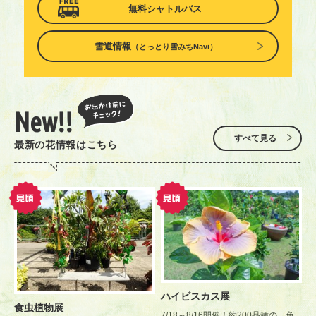
無料シャトルバス
雪道情報
（とっとり雪みちNavi）
New!!
すべて見る
最新の花情報はこちら
ハイビスカス展
食虫植物展
7/18～8/16開催！約200品種の、色