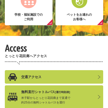
学校・福祉施設での
ペットをお連れの
ご利用
お客様へ
Access
とっとり花回廊へアクセス
交通アクセス
無料直行シャトルバス
[運行時刻表]
米子駅からとっとり花回廊まで直通で
約25分の無料シャトルバスを運行