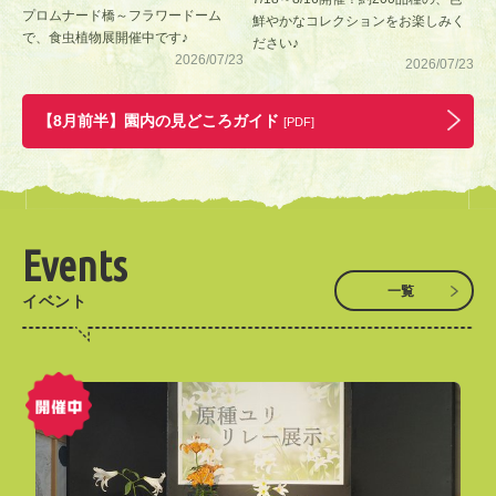
プロムナード橋～フラワードーム
鮮やかなコレクションをお楽しみく
で、食虫植物展開催中です♪
ださい♪
2026/07/23
2026/07/23
【8月前半】園内の見どころガイド
[PDF]
Events
一覧
イベント