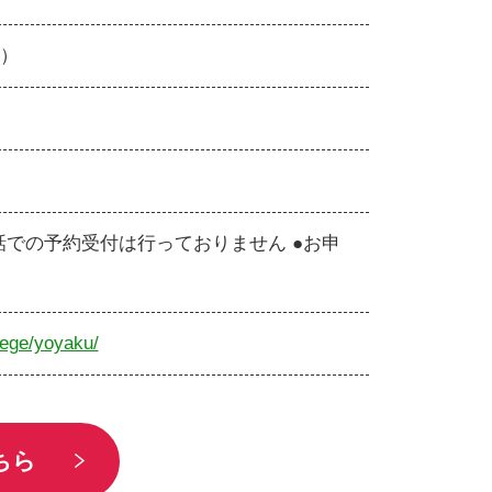
ー）
 ※電話での予約受付は行っておりません ●お申
llege/yoyaku/
ちら