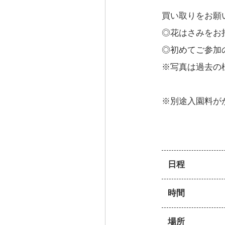
買い取りをお願
◎花はさみをお
◎初めてご参加
※写真は過去の
※別途入園料が
日程
時間
場所