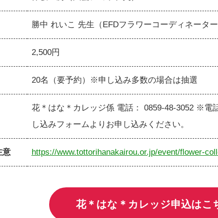
勝中 れいこ 先生（EFDフラワーコーディネータ
2,500円
20名（要予約）※申し込み多数の場合は抽選
花＊はな＊カレッジ係 電話： 0859-48-3052
し込みフォームよりお申し込みください。
注意
https://www.tottorihanakairou.or.jp/event/flower-co
花＊はな＊カレッジ申込はこ