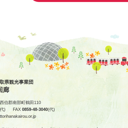
鳥取県観光事業団
回廊
取県西伯郡南部町鶴田110
(代)
FAX
0859-48-3040
(代)
torihanakairou.or.jp