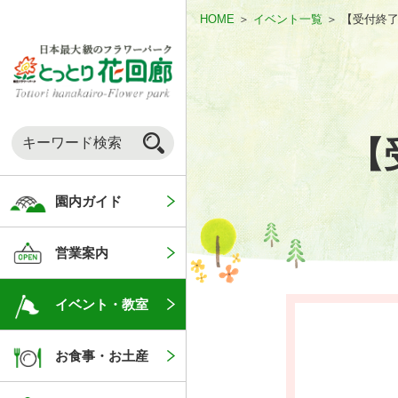
HOME
＞
イベント一覧
＞
【受付終
【
園内ガイド
営業案内
イベント・教室
お食事・お土産