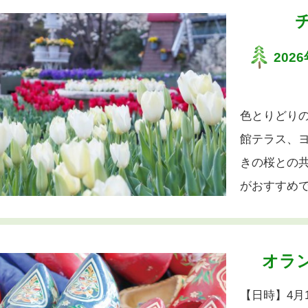
202
色とりどり
館テラス、
きの桜との
がおすすめ
オラ
【日時】4月1