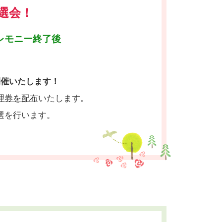
選会！
レモニー終了後
開催いたします！
理券を配布
いたします。
選を行います。