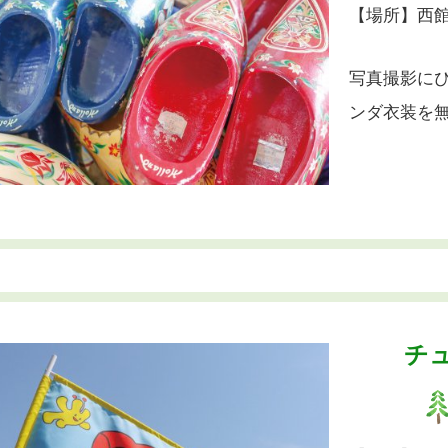
【場所】西館
写真撮影に
ンダ衣装を
チ