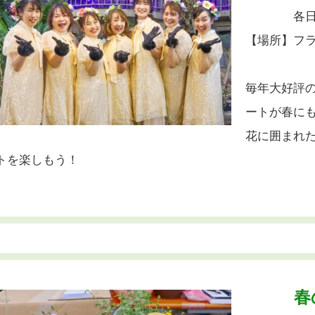
各日13：
【場所】フ
毎年大好評
ートが春に
花に囲まれ
トを楽しもう！
春