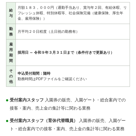
月額１８３，０００円（通勤手当あり、賞与年２回、有給休暇、リ
給
フレッシュ休暇、特別休暇等、社会保険完備（健康保険、厚生年
与
金、雇用保険））
勤
月平均２０日程度（土日祝の勤務有）
務
雇
用
採用日 ～ 令和９年３月３１日まで（条件付きで更新あり）
期
間
そ
申込受付期間：随時
の
勤務時間はPDFファイルをご確認ください
他
受付案内スタッフ
入園券の販売、入園ゲート・総合案内での
接客・案内、売上金の集計等に関わる業務
受付案内スタッフ（育休代替職員）
入園券の販売、入園ゲー
ト・総合案内での接客・案内、売上金の集計等に関わる業務