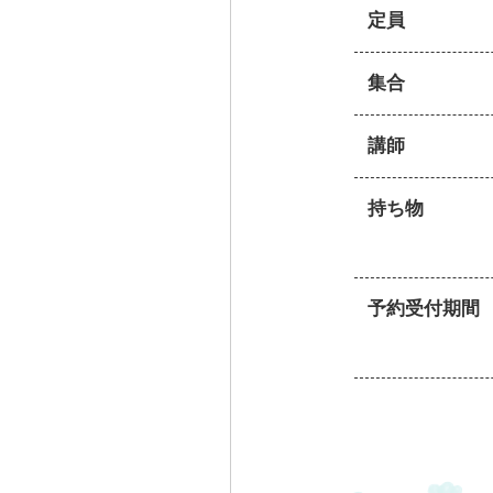
定員
集合
講師
持ち物
予約受付期間