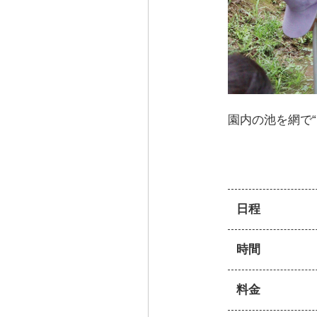
園内の池を網で
日程
時間
料金