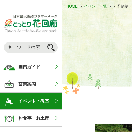
HOME
＞
イベント一覧
＞
＜予約制＞
園内ガイド
営業案内
イベント・教室
お食事・お土産