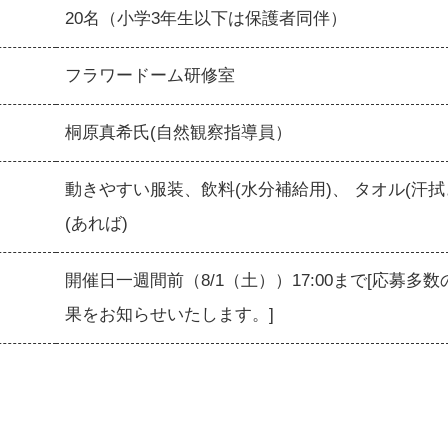
20名（小学3年生以下は保護者同伴）
フラワードーム研修室
桐原真希氏(自然観察指導員）
動きやすい服装、飲料(水分補給用)、 タオル(汗
(あれば)
開催日一週間前（8/1（土））17:00まで[応募
果をお知らせいたします。]