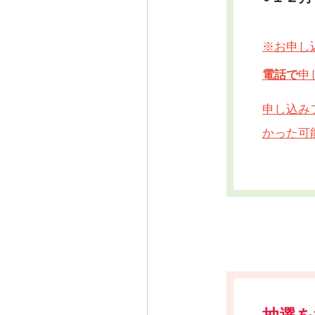
※お申し
電話で
申
申し込み
かった可