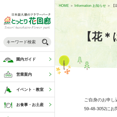
HOME
＞
Information お知らせ
＞
【
【花＊
園内ガイド
営業案内
イベント・教室
ご自身のお申し
お食事・お土産
59-48-3052