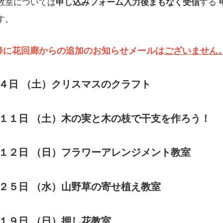
教室については
申し込みフォーム入力後まもなく受信
する
す。
1以降に花回廊からの追加のお知らせメールは
ございません
月４日 （土）クリスマスのクラフト
月１１日 （土）木の実と木の枝で干支を作ろう！
月１２日 （日）フラワーアレンジメント教室
月２５日 （水）山野草の寄せ植え教室
月１９日 （日）押し花教室