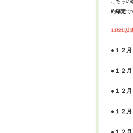
こちらの
約確定
で
11/2
●１２
●１２
●１２
●１２
●１２