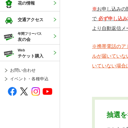
花の情報
※
お申し込みの
で
必ず申し込み
交通アクセス
より自動返信メ
年間フリーパス
友の会
※携帯電話のア
Web
ルが届いていな
チケット購入
いていない場合
お問い合わせ
イベント・各種申込
抽選を