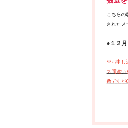
抽選を
こちらの
されたメ
●１２
※お申し
ス間違い
数ですが0