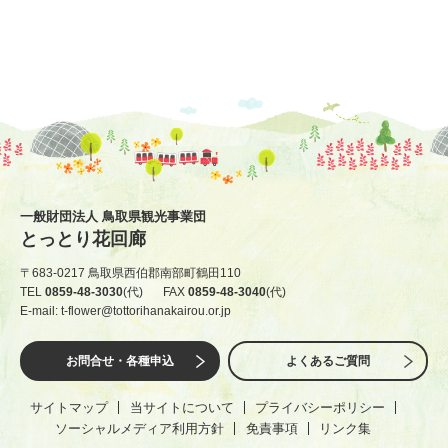
一般財団法人 鳥取県観光事業団
とっとり花回廊
〒683-0217 鳥取県西伯郡南部町鶴田110
TEL
0859-48-3030
(代)
FAX
0859-48-3040
(代)
E-mail: t-flower@tottorihanakairou.or.jp
お問合せ・各種申込
よくあるご質問
サイトマップ
当サイトについて
プライバシーポリシー
ソーシャルメディア利用方針
免責事項
リンク集