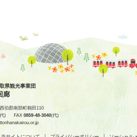
鳥取県観光事業団
回廊
取県西伯郡南部町鶴田110
(代)
FAX
0859-48-3040
(代)
torihanakairou.or.jp
当サイトについて
プライバシーポリシー
ソーシャル