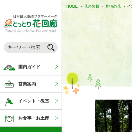
HOME
＞
花の情報
＞
見頃の花
＞
イ
園内ガイド
営業案内
イベント・教室
お食事・お土産