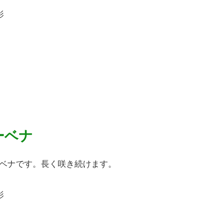
影
ーベナ
ベナです。長く咲き続けます。
影