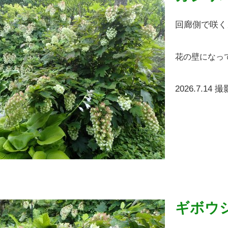
回廊側で咲く
花の壁になっ
2026.7.14 撮
ギボウ