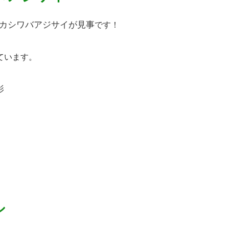
カシワバアジサイが見事
です！
ています。
影
シ