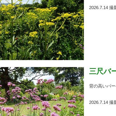
2026.7.14 撮
三尺バ
背の高いバー
2026.7.14 撮