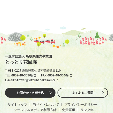
一般財団法人 鳥取県観光事業団
とっとり花回廊
〒683-0217 鳥取県西伯郡南部町鶴田110
TEL
0859-48-3030
(代)
FAX
0859-48-3040
(代)
E-mail: t-flower@tottorihanakairou.or.jp
お問合せ・各種申込
よくあるご質問
サイトマップ
当サイトについて
プライバシーポリシー
ソーシャルメディア利用方針
免責事項
リンク集