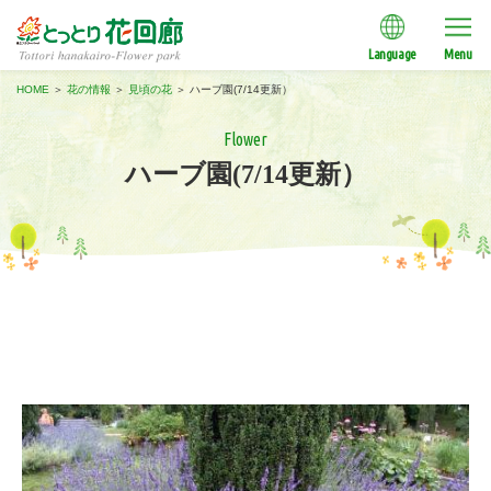
Language
Menu
HOME
＞
花の情報
＞
見頃の花
＞
ハーブ園(7/14更新）
Flower
ハーブ園(7/14更新）