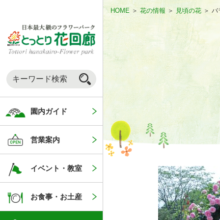
HOME
＞
花の情報
＞
見頃の花
＞
バ
園内ガイド
営業案内
イベント・教室
お食事・お土産