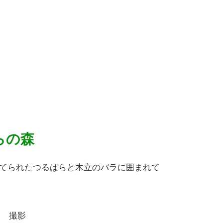
らの森
てられたつるばらと木立のバラに囲まれて
日 撮影