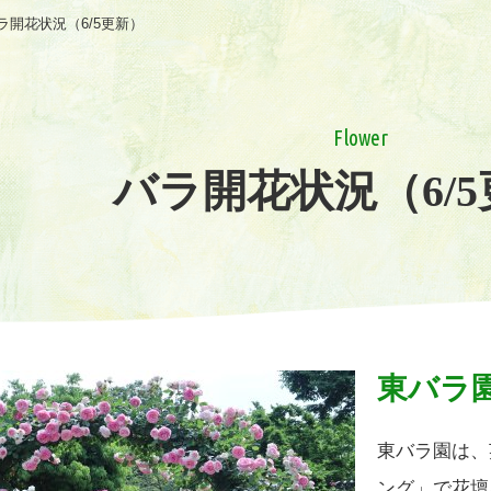
ラ開花状況（6/5更新）
Flower
バラ開花状況（6/
東バラ
東バラ園は、
ング」で花壇