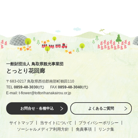
一般財団法人 鳥取県観光事業団
とっとり花回廊
〒683-0217 鳥取県西伯郡南部町鶴田110
TEL
0859-48-3030
(代)
FAX
0859-48-3040
(代)
E-mail: t-flower@tottorihanakairou.or.jp
お問合せ・各種申込
よくあるご質問
サイトマップ
当サイトについて
プライバシーポリシー
ソーシャルメディア利用方針
免責事項
リンク集