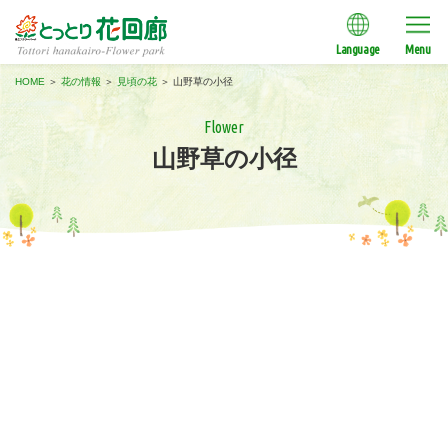
Language
Menu
HOME
＞
花の情報
＞
見頃の花
＞
山野草の小径
Flower
山野草の小径