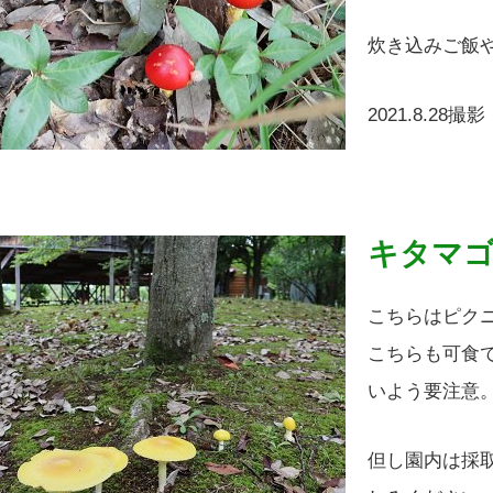
炊き込みご飯
2021.8.28撮影
キタマ
こちらはピク
こちらも可食
いよう要注意
但し園内は採