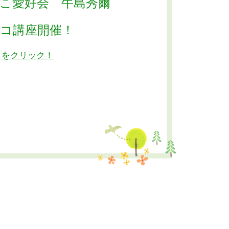
のこ愛好会 牛島秀爾
コ講座開催！
らをクリック！