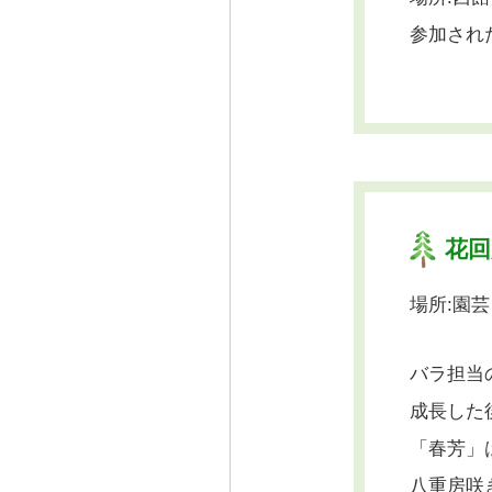
参加された
花回
場所:園
バラ担当
成長した
「春芳」
八重房咲