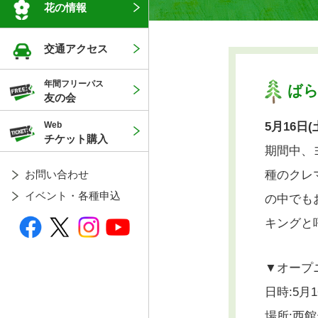
花の情報
交通アクセス
年間フリーパス
ば
友の会
Web
5月16日(
チケット購入
期間中、
種のクレ
お問い合わせ
イベント・各種申込
の中でも
キングと
▼オープ
日時:5月1
場所:西