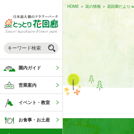
HOME
＞
花の情報
＞
花回廊だより-w
園内ガイド
営業案内
イベント・教室
お食事・お土産