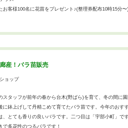
お客様100名に花苗をプレゼント♪(整理券配布10時15分〜
廊産！バラ苗販売
芸ショップ
のスタッフが前年の春から台木(野ばら)を育て、冬の間に
後に鉢上げして丹精こめて育てたバラ苗です。今年のおす
は、とても香りの良いバラです。二つ目は「宇部小町」で
きで多花性のつるバラです！